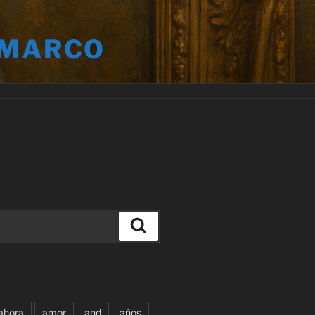
 MARCO
Buscar
ahora
amor
and
años