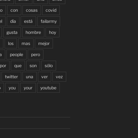
o
con
cosas
covid
el
día
está
failarmy
gusta
hombre
hoy
los
mas
mejor
a
people
pero
por
que
son
sólo
twitter
una
ver
vez
o
you
your
youtube