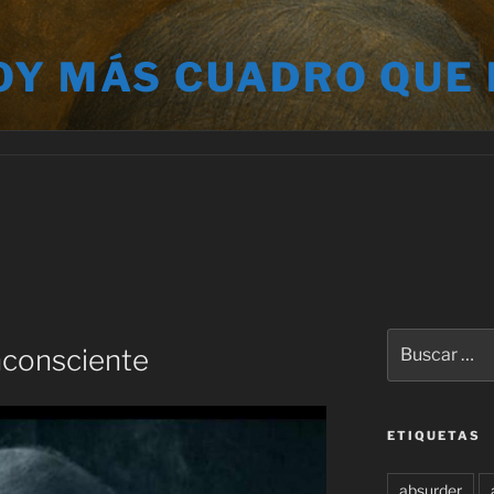
OY MÁS CUADRO QUE
Buscar
nconsciente
por:
ETIQUETAS
absurder