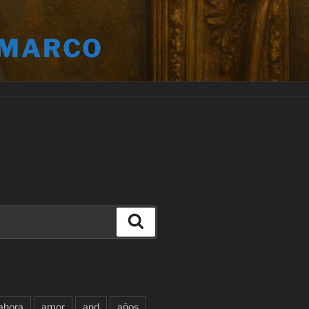
 MARCO
Buscar
ahora
amor
and
años