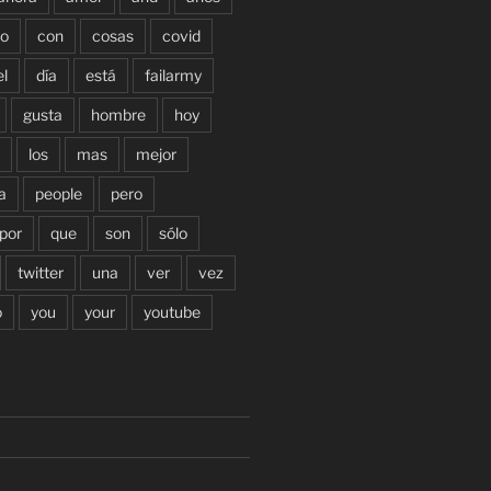
o
con
cosas
covid
el
día
está
failarmy
gusta
hombre
hoy
los
mas
mejor
a
people
pero
por
que
son
sólo
twitter
una
ver
vez
o
you
your
youtube