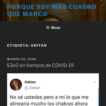
Saltar
PORQUE SOY MÁS CUADRO
al
QUE MARCO
contenido
Menú
ETIQUETA:
GRITAN
PUBLICADO
MARZO 22, 2020
EL
S3x0 en tiempos de COVID-19