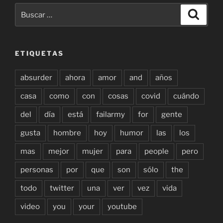
Buscar
Buscar
por:
ETIQUETAS
absurder
ahora
amor
and
años
casa
como
con
cosas
covid
cuándo
del
día
está
failarmy
for
gente
gusta
hombre
hoy
humor
las
los
mas
mejor
mujer
para
people
pero
personas
por
que
son
sólo
the
todo
twitter
una
ver
vez
vida
video
you
your
youtube