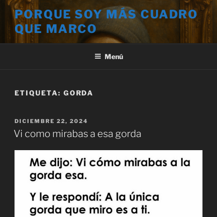
Saltar
PORQUE SOY MÁS CUADRO
al
QUE MARCO
contenido
Menú
ETIQUETA:
GORDA
PUBLICADO
DICIEMBRE 22, 2024
EL
Vi como mirabas a esa gorda