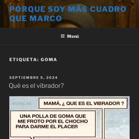
Saltar
PORQUE SOY MÁS CUADRO
al
QUE MARCO
contenido
Menú
ETIQUETA:
GOMA
PUBLICADO
SEPTIEMBRE 5, 2024
EL
Qué es el vibrador?