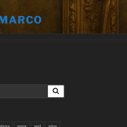
 MARCO
Buscar
ahora
amor
and
años