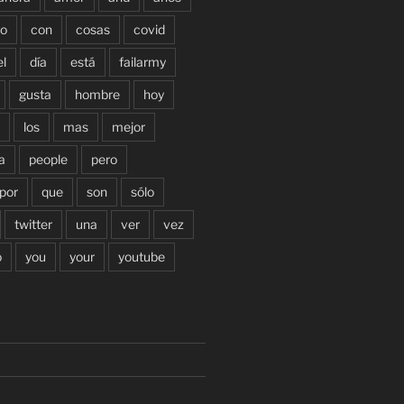
o
con
cosas
covid
el
día
está
failarmy
gusta
hombre
hoy
los
mas
mejor
a
people
pero
por
que
son
sólo
twitter
una
ver
vez
o
you
your
youtube