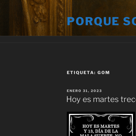
Saltar
al
PORQUE S
contenido
ETIQUETA:
GOM
PUBLICADO
ENERO 31, 2023
EL
Hoy es martes tre