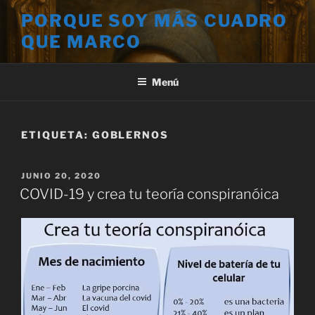
Saltar
PORQUE SOY MÁS CUADRO
al
QUE MARCO
contenido
Menú
ETIQUETA:
GOBLERNOS
PUBLICADO
JUNIO 20, 2020
EL
COVID-19 y crea tu teoría conspiranóica