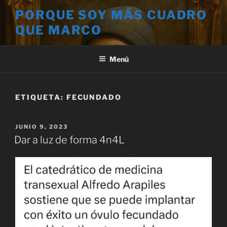
Saltar
PORQUE SOY MÁS CUADRO
al
QUE MARCO
contenido
Menú
ETIQUETA:
FECUNDADO
PUBLICADO
JUNIO 9, 2023
EL
Dar a luz de forma 4n4L