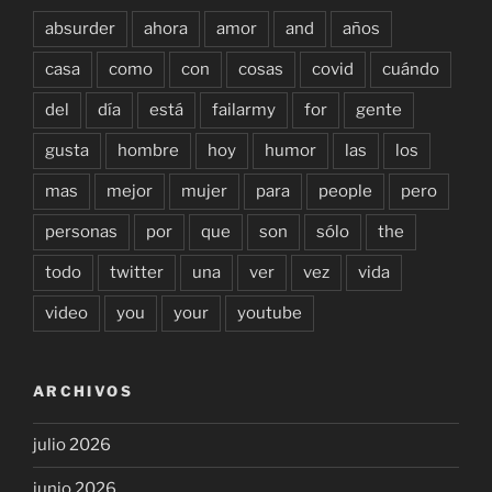
absurder
ahora
amor
and
años
casa
como
con
cosas
covid
cuándo
del
día
está
failarmy
for
gente
gusta
hombre
hoy
humor
las
los
mas
mejor
mujer
para
people
pero
personas
por
que
son
sólo
the
todo
twitter
una
ver
vez
vida
video
you
your
youtube
ARCHIVOS
julio 2026
junio 2026