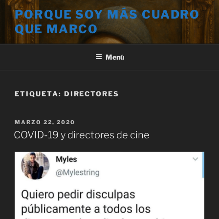
Saltar
PORQUE SOY MÁS CUADRO
al
QUE MARCO
contenido
Menú
ETIQUETA:
DIRECTORES
PUBLICADO
MARZO 22, 2020
EL
COVID-19 y directores de cine