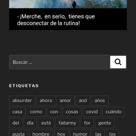
Buscar
Buscar
por:
ETIQUETAS
absurder
ahora
amor
and
años
casa
como
con
cosas
covid
cuándo
del
día
está
failarmy
for
gente
gusta
hombre
hoy
humor
las
los