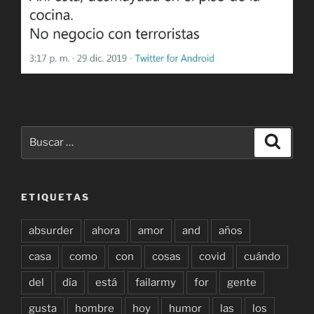
Buscar
Buscar
por:
ETIQUETAS
absurder
ahora
amor
and
años
casa
como
con
cosas
covid
cuándo
del
día
está
failarmy
for
gente
gusta
hombre
hoy
humor
las
los