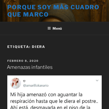
Saltar
PORQUE SOY MÁS CUADRO
al
QUE MARCO
contenido
Menú
ETIQUETA:
DIERA
PUBLICADO
FEBRERO 8, 2020
EL
Amenazas infantiles