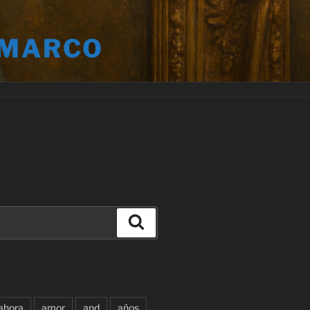
 MARCO
Buscar
ahora
amor
and
años