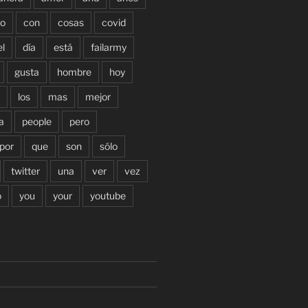
o
con
cosas
covid
el
día
está
failarmy
gusta
hombre
hoy
los
mas
mejor
a
people
pero
por
que
son
sólo
twitter
una
ver
vez
o
you
your
youtube