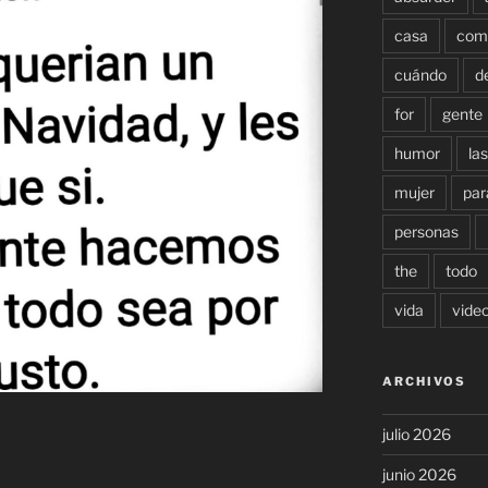
casa
com
cuándo
d
for
gente
humor
las
mujer
par
personas
the
todo
vida
vide
ARCHIVOS
julio 2026
junio 2026