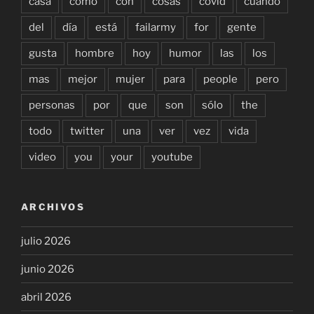
casa
como
con
cosas
covid
cuándo
del
día
está
failarmy
for
gente
gusta
hombre
hoy
humor
las
los
mas
mejor
mujer
para
people
pero
personas
por
que
son
sólo
the
todo
twitter
una
ver
vez
vida
video
you
your
youtube
ARCHIVOS
julio 2026
junio 2026
abril 2026