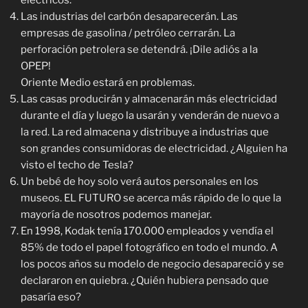
eléctricos.
Las industrias del carbón desaparecerán. Las
empresas de gasolina / petróleo cerrarán. La
perforación petrolera se detendrá. ¡Dile adiós a la
OPEP!
Oriente Medio estará en problemas.
Las casas producirán y almacenarán más electricidad
durante el día y luego la usarán y venderán de nuevo a
la red. La red almacena y distribuye a industrias que
son grandes consumidoras de electricidad. ¿Alguien ha
visto el techo de Tesla?
Un bebé de hoy solo verá autos personales en los
museos. EL FUTURO se acerca más rápido de lo que la
mayoría de nosotros podemos manejar.
En 1998, Kodak tenía 170.000 empleados y vendía el
85% de todo el papel fotográfico en todo el mundo. A
los pocos años su modelo de negocio desapareció y se
declararon en quiebra. ¿Quién hubiera pensado que
pasaría eso?