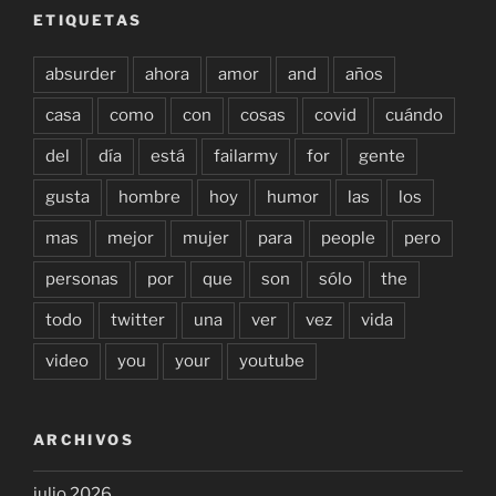
ETIQUETAS
absurder
ahora
amor
and
años
casa
como
con
cosas
covid
cuándo
del
día
está
failarmy
for
gente
gusta
hombre
hoy
humor
las
los
mas
mejor
mujer
para
people
pero
personas
por
que
son
sólo
the
todo
twitter
una
ver
vez
vida
video
you
your
youtube
ARCHIVOS
julio 2026