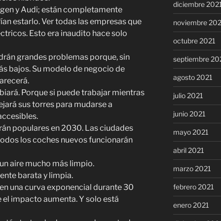
diciembre 202
gen y Audi; están completamente
rían estarlo. Ver todas las empresas que
noviembre 20
ctricos. Esto era inaudito hace solo
octubre 2021
drán grandes problemas porque, sin
septiembre 20
más bajos. Su modelo de negocio de
agosto 2021
arecerá.
iará. Porque si puede trabajar mientras
julio 2021
ejará sus torres para mudarse a
junio 2021
accesibles.
erán populares en 2030. Las ciudades
mayo 2021
todos los coches nuevos funcionarán
abril 2021
un aire mucho más limpio.
marzo 2021
ente barata y limpia.
 en una curva exponencial durante 30
febrero 2021
 el impacto aumenta. Y solo está
enero 2021