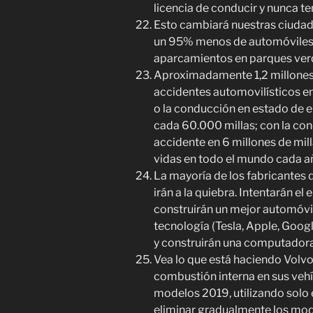
licencia de conducir y nunca t
Esto cambiará nuestras ciudad
un 95% menos de automóviles.
aparcamientos en parques ver
Aproximadamente 1,2 millones
accidentes automovilísticos en
o la conducción en estado de 
cada 60.000 millas; con la con
accidente en 6 millones de mill
vidas en todo el mundo cada a
La mayoría de los fabricantes 
irán a la quiebra. Intentarán e
construirán un mejor automóvi
tecnología (Tesla, Apple, Goog
y construirán una computadora
Vea lo que está haciendo Volv
combustión interna en sus vehíc
modelos 2019, utilizando solo e
eliminar gradualmente los mod