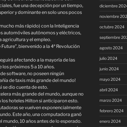
iales, fue una decepción por un tiempo,
diciembre 202
superior y dominante en solo unos pocos
noviembre 20
mucho más rápido) con la Inteligencia
octubre 2024
 los automóviles autónomos y eléctricos,
septiembre 20
a agricultura y el empleo.
e Future”, bienvenido a la 4ª Revolución
agosto 2024
julio 2024
seguirá afectando a la mayoría de las
e los próximos 5 a 10 años.
junio 2024
 de software, no poseen ningún
mayo 2024
añía de taxis más grande del mundo!
i se dio cuenta de esto.
abril 2024
telera más grande del mundo, aunque no
marzo 2024
os hoteles Hilton si anticiparon esto.
omputadoras se vuelven exponencialmente
febrero 2024
undo. Este año, una computadora ganó
el mundo, 10 años antes de lo esperado.
enero 2024