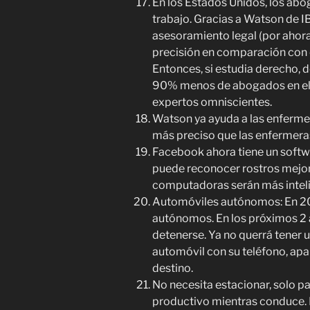
En los Estados Unidos, los ab
trabajo. Gracias a Watson de 
asesoramiento legal (por ahora
precisión en comparación con
Entonces, si estudia derecho, 
90% menos de abogados en el fu
expertos omniscientes.
Watson ya ayuda a las enfermer
más preciso que las enfermer
Facebook ahora tiene un soft
puede reconocer rostros mejor
computadoras serán más intel
Automóviles autónomos: En 20
autónomos. En los próximos 2 a
detenerse. Ya no querrá tener u
automóvil con su teléfono, apar
destino.
No necesita estacionar, solo pa
productivo mientras conduce. 