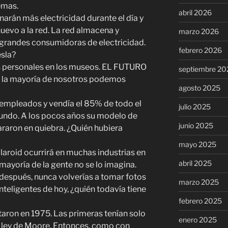
emas.
abril 2026
arán más electricidad durante el día y
uevo a la red. La red almacena y
marzo 2026
n grandes consumidoras de electricidad.
febrero 2026
esla?
s personales en los museos. EL FUTURO
septiembre 20
e la mayoría de nosotros podemos
agosto 2025
empleados y vendía el 85% de todo el
julio 2025
mundo. A los pocos años su modelo de
junio 2025
raron en quiebra. ¿Quién hubiera
mayo 2025
aroid ocurrirá en muchas industrias en
abril 2025
 mayoría de la gente no se lo imagina.
después, nunca volverías a tomar fotos
marzo 2025
inteligentes de hoy, ¿quién todavía tiene
febrero 2025
taron en 1975. Las primeras tenían solo
enero 2025
a ley de Moore. Entonces, como con