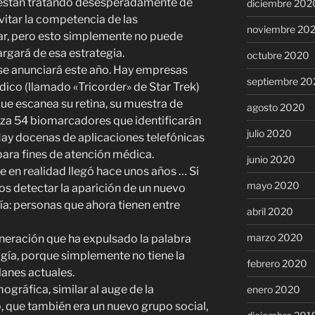
 están tratando desesperadamente de
diciembre 202
evitar la competencia de las
noviembre 20
gar, pero esto simplemente no puede
argará de esa estrategia.
octubre 2020
X se anunciará este año. Hay empresas
septiembre 20
dico (llamado «Tricorder» de Star Trek)
que escanea su retina, su muestra de
agosto 2020
liza 54 biomarcadores que identificarán
julio 2020
Hay docenas de aplicaciones telefónicas
ara fines de atención médica.
junio 2020
 realidad llegó hace unos años … Si
mayo 2020
 detectar la aparición de un nuevo
ía: personas que ahora tienen entre
abril 2020
marzo 2020
neración que ha expulsado la palabra
gía, porque simplemente no tiene la
febrero 2020
lanes actuales.
ráfica, similar al auge de la
enero 2020
 que también era un nuevo grupo social,