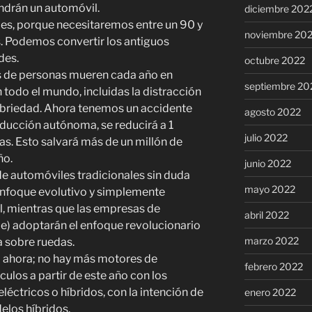
endrán un automóvil.
diciembre 202
es, porque necesitaremos entre un 90 y
noviembre 20
 Podemos convertir los antiguos
des.
octubre 2022
 de personas mueren cada año en
septiembre 20
 todo el mundo, incluidas la distracción
ebriedad. Ahora tenemos un accidente
agosto 2022
ducción autónoma, se reducirá a 1
julio 2022
as. Esto salvará más de un millón de
ño.
junio 2022
de automóviles tradicionales sin duda
mayo 2022
l enfoque evolutivo y simplemente
l, mientras que las empresas de
abril 2022
le) adoptarán el enfoque revolucionario
marzo 2022
 sobre ruedas.
o ahora; no hay más motores de
febrero 2022
ulos a partir de este año con los
léctricos o híbridos, con la intención de
enero 2022
elos híbridos.