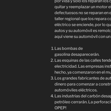
por vida y solo los reparan lo
quitar y reemplazar un motor el
defectuosos no se reparan en e
taller regional que los repara c
eléctrico se enciende, por lo 
autos y su automóvil es remol
aquí viene su automóvil con un
Las bombas de
gasolina desaparecerán.
Las esquinas de las calles te
electricidad. Las empresas inst
hecho, ya comenzaron en el mu
Los grandes fabricantes de aut
dinero para comenzar a constru
automóviles eléctricos.
Las industrias del carbón desa
petróleo cerrarán. La perforació
OPEP!