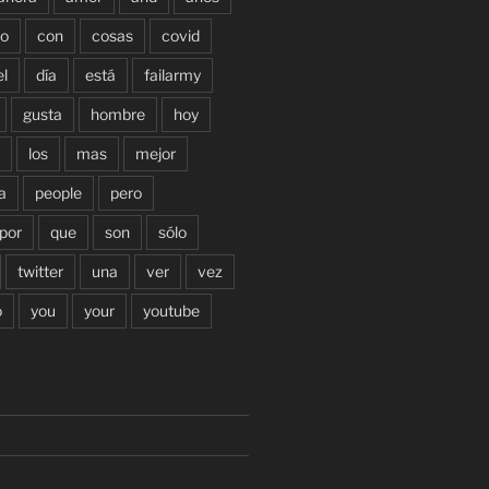
o
con
cosas
covid
el
día
está
failarmy
gusta
hombre
hoy
los
mas
mejor
a
people
pero
por
que
son
sólo
twitter
una
ver
vez
o
you
your
youtube