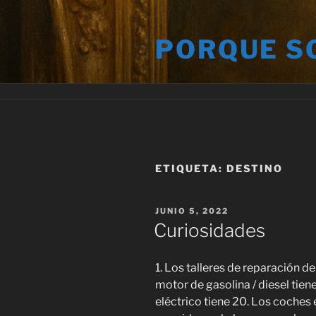
Saltar
al
PORQUE S
contenido
ETIQUETA:
DESTINO
PUBLICADO
JUNIO 5, 2022
EL
Curiosidades
1. Los talleres de reparación 
motor de gasolina / diesel tie
eléctrico tiene 20. Los coches