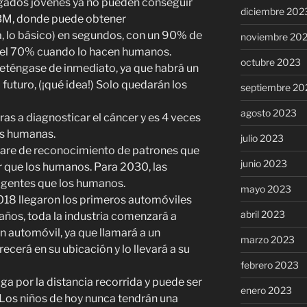
ogados jóvenes ya no pueden conseguir
diciembre 202
IBM, donde puede obtener
, lo básico) en segundos, con un 90% de
noviembre 20
 el 70% cuando lo hacen humanos.
octubre 2023
deténgase de inmediato, ya que habrá un
turo, (¡qué idea!) Solo quedarán los
septiembre 20
agosto 2023
as a diagnosticar el cáncer y es 4 veces
as humanas.
julio 2023
ware de reconocimiento de patrones que
junio 2023
 que los humanos. Para 2030, las
igentes que los humanos.
mayo 2023
18 llegaron los primeros automóviles
abril 2023
ños, toda la industria comenzará a
n automóvil, ya que llamará a un
marzo 2023
ecerá en su ubicación y lo llevará a su
febrero 2023
ga por la distancia recorrida y puede ser
enero 2023
Los niños de hoy nunca tendrán una