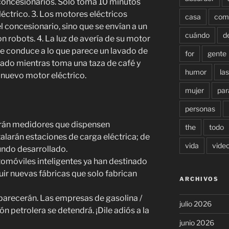
s concesionarios. Solo toma 10 minutos
éctrico. 3. Los motores eléctricos
casa
com
l concesionario, sino que se envían a un
cuándo
d
on robots. 4. La luz de avería de su motor
que conduce a lo que parece un lavado de
for
gente
cado mientras toma una taza de café y
humor
las
 nuevo motor eléctrico.
mujer
par
personas
ndrán medidores que dispensen
the
todo
alarán estaciones de carga eléctrica; de
vida
vide
ndo desarrollado.
omóviles inteligentes ya han destinado
ir nuevas fábricas que solo fabrican
ARCHIVOS
parecerán. Las empresas de gasolina /
julio 2026
n petrolera se detendrá. ¡Dile adiós a la
junio 2026