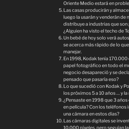
Oriente Medio estará en probl
Las casas producirán y almacen
luego la usarán y venderán de n
distribuye a industrias que so
¿Alguien ha visto el techo de T
Un bebé de hoy solo verá auto
se acerca más rápido de lo qu
manejar.
En 1998, Kodak tenía 170.000 
papel fotográfico en todo el 
negocio desapareció y se decla
pensado que pasaría eso?
Lo que sucedió con Kodak y Pol
los próximos 5 a 10 años … y la
¿Pensaste en 1998 que 3 años 
en película? Con los teléfonos 
una cámara en estos días?
Las cámaras digitales se inven
10,000 píxeles, pero seguían l