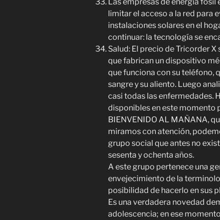
Las empresas de energía fósil
limitar el acceso a la red para 
instalaciones solares en el ho
continuar: la tecnología se enc
Salud: El precio de Tricorder 
que fabrican un dispositivo mé
que funciona con su teléfono, 
sangre y su aliento. Luego ana
casi todas las enfermedades. 
disponibles en este momento p
BIENVENIDO AL MAÑANA, que en
miramos con atención, podemos
grupo social que antes no exist
sesenta y ochenta años.
A este grupo pertenece una ge
envejecimiento de la terminolo
posibilidad de hacerlo en sus p
Es una verdadera novedad demog
adolescencia; en ese momento,