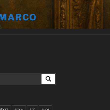
 MARCO
Buscar
ahora
amor
and
años