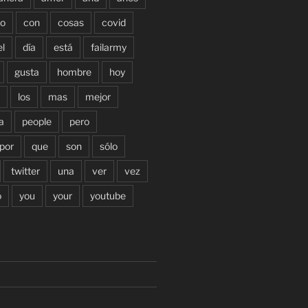
o
con
cosas
covid
el
día
está
failarmy
gusta
hombre
hoy
los
mas
mejor
a
people
pero
por
que
son
sólo
twitter
una
ver
vez
o
you
your
youtube