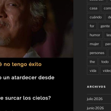
casa
com
cuándo
d
for
gente
humor
las
mujer
par
personas
the
todo
vida
vide
ARCHIVOS
julio 2026
junio 2026