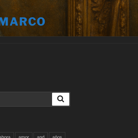
 MARCO
Buscar
ahora
amor
and
años