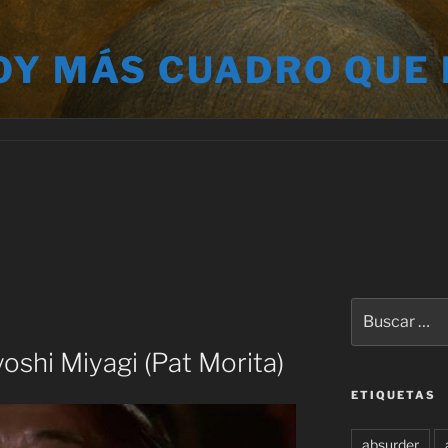
OY MÁS CUADRO QUE
Buscar
por:
oshi Miyagi (Pat Morita)
ETIQUETAS
absurder