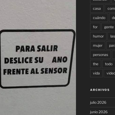
casa
com
cuándo
d
for
gente
humor
las
mujer
par
personas
the
todo
vida
vide
ARCHIVOS
julio 2026
junio 2026