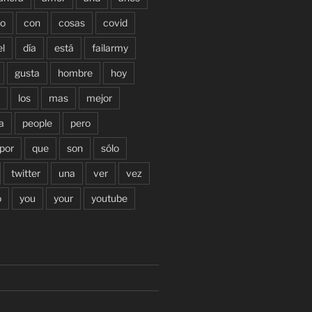
o
con
cosas
covid
el
día
está
failarmy
gusta
hombre
hoy
los
mas
mejor
a
people
pero
por
que
son
sólo
twitter
una
ver
vez
o
you
your
youtube