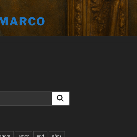
 MARCO
Buscar
ahora
amor
and
años