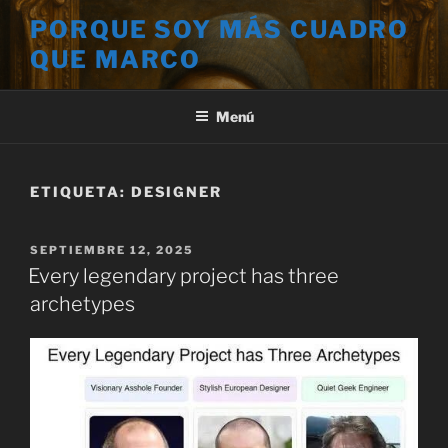
Saltar
PORQUE SOY MÁS CUADRO
al
QUE MARCO
contenido
Menú
ETIQUETA:
DESIGNER
PUBLICADO
SEPTIEMBRE 12, 2025
EL
Every legendary project has three
archetypes