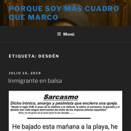
Saltar
PORQUE SOY MÁS CUADRO
al
QUE MARCO
contenido
Menú
ETIQUETA:
DESDÉN
PUBLICADO
JULIO 16, 2019
EL
Inmigrante en balsa