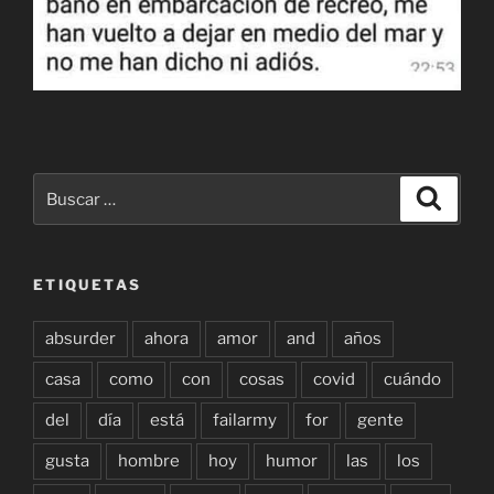
Buscar
Buscar
por:
ETIQUETAS
absurder
ahora
amor
and
años
casa
como
con
cosas
covid
cuándo
del
día
está
failarmy
for
gente
gusta
hombre
hoy
humor
las
los