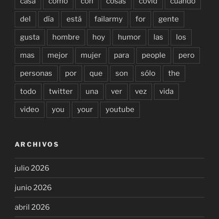
casa
como
con
cosas
covid
cuándo
del
día
está
failarmy
for
gente
gusta
hombre
hoy
humor
las
los
mas
mejor
mujer
para
people
pero
personas
por
que
son
sólo
the
todo
twitter
una
ver
vez
vida
video
you
your
youtube
ARCHIVOS
julio 2026
junio 2026
abril 2026