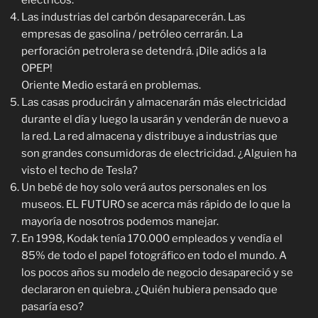
eléctricos.
Las industrias del carbón desaparecerán. Las
empresas de gasolina / petróleo cerrarán. La
perforación petrolera se detendrá. ¡Dile adiós a la
OPEP!
Oriente Medio estará en problemas.
Las casas producirán y almacenarán más electricidad
durante el día y luego la usarán y venderán de nuevo a
la red. La red almacena y distribuye a industrias que
son grandes consumidoras de electricidad. ¿Alguien ha
visto el techo de Tesla?
Un bebé de hoy solo verá autos personales en los
museos. EL FUTURO se acerca más rápido de lo que la
mayoría de nosotros podemos manejar.
En 1998, Kodak tenía 170.000 empleados y vendía el
85% de todo el papel fotográfico en todo el mundo. A
los pocos años su modelo de negocio desapareció y se
declararon en quiebra. ¿Quién hubiera pensado que
pasaría eso?