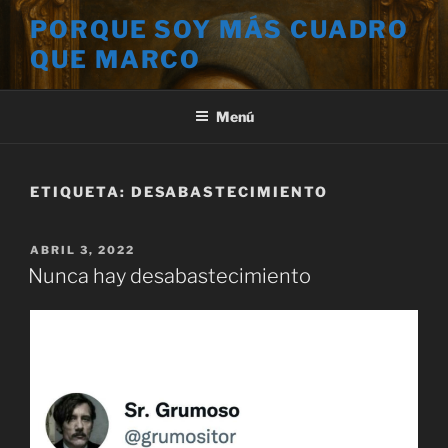
Saltar
PORQUE SOY MÁS CUADRO
al
QUE MARCO
contenido
Menú
ETIQUETA:
DESABASTECIMIENTO
PUBLICADO
ABRIL 3, 2022
EL
Nunca hay desabastecimiento