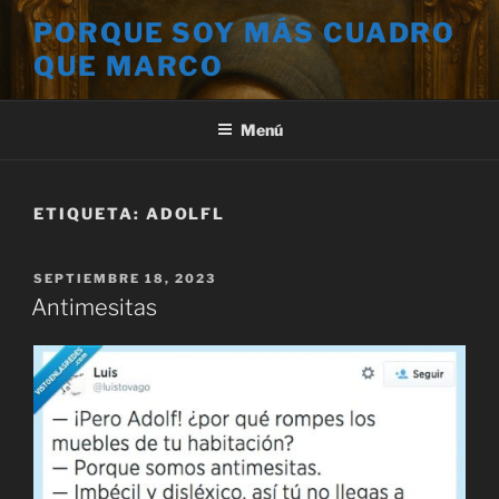
Saltar
PORQUE SOY MÁS CUADRO
al
QUE MARCO
contenido
Menú
ETIQUETA:
ADOLFL
PUBLICADO
SEPTIEMBRE 18, 2023
EL
Antimesitas