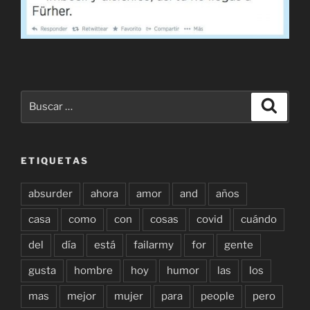
Buscar
Buscar
por:
ETIQUETAS
absurder
ahora
amor
and
años
casa
como
con
cosas
covid
cuándo
del
día
está
failarmy
for
gente
gusta
hombre
hoy
humor
las
los
mas
mejor
mujer
para
people
pero