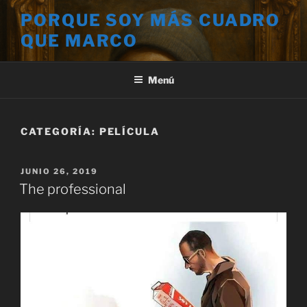
Saltar
PORQUE SOY MÁS CUADRO
al
QUE MARCO
contenido
Menú
CATEGORÍA:
PELÍCULA
PUBLICADO
JUNIO 26, 2019
EL
The professional