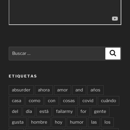
Buscar
Buscar
por:
ETIQUETAS
absurder
ahora
amor
and
años
casa
como
con
cosas
covid
cuándo
del
día
está
failarmy
for
gente
gusta
hombre
hoy
humor
las
los