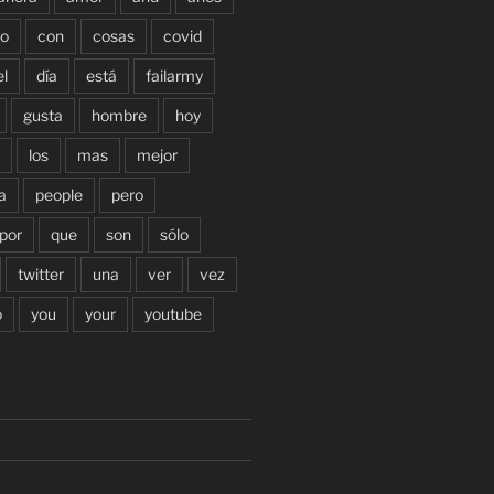
o
con
cosas
covid
el
día
está
failarmy
gusta
hombre
hoy
los
mas
mejor
a
people
pero
por
que
son
sólo
twitter
una
ver
vez
o
you
your
youtube