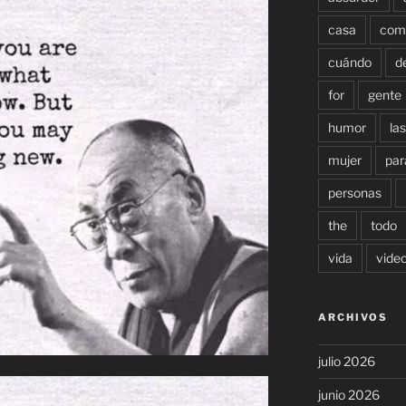
casa
com
cuándo
d
for
gente
humor
las
mujer
par
personas
the
todo
vida
vide
ARCHIVOS
julio 2026
junio 2026