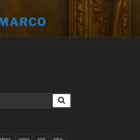
 MARCO
Buscar
ahora
amor
and
años