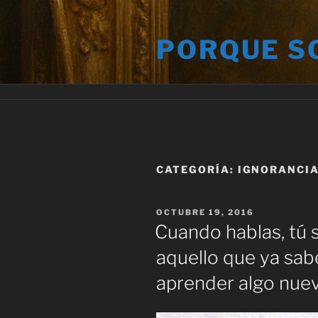
Saltar
al
PORQUE S
contenido
CATEGORÍA:
IGNORANCI
PUBLICADO
OCTUBRE 19, 2016
EL
Cuando hablas, tú s
aquello que ya sabe
aprender algo nue