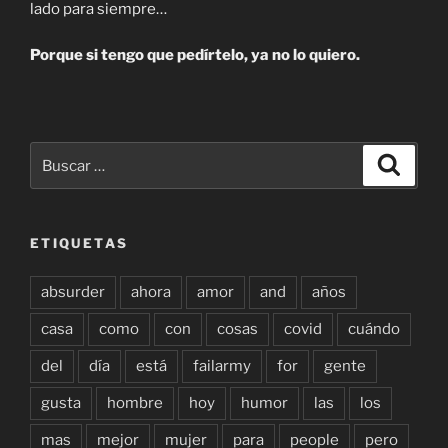
lado para siempre…
Porque si tengo que pedírtelo, ya no lo quiero.
Buscar
Buscar
por:
ETIQUETAS
absurder
ahora
amor
and
años
casa
como
con
cosas
covid
cuándo
del
día
está
failarmy
for
gente
gusta
hombre
hoy
humor
las
los
mas
mejor
mujer
para
people
pero