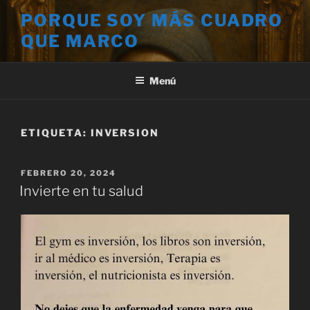
Saltar
PORQUE SOY MÁS CUADRO
al
QUE MARCO
contenido
Menú
ETIQUETA:
INVERSION
PUBLICADO
FEBRERO 20, 2024
EL
Invierte en tu salud