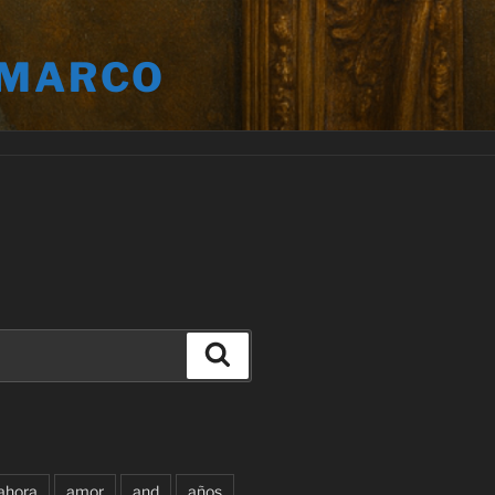
 MARCO
Buscar
ahora
amor
and
años