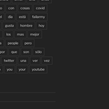
o
con
cosas
covid
el
día
está
failarmy
gusta
hombre
hoy
los
mas
mejor
a
people
pero
por
que
son
sólo
twitter
una
ver
vez
o
you
your
youtube