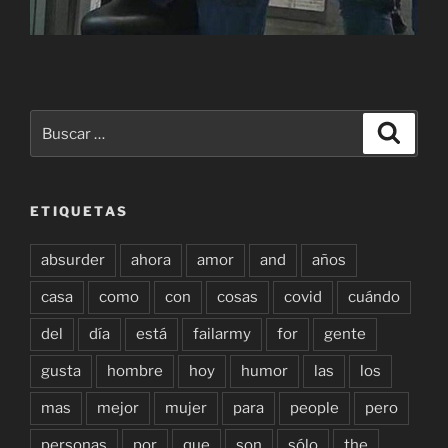
Buscar
Buscar
por:
ETIQUETAS
absurder
ahora
amor
and
años
casa
como
con
cosas
covid
cuándo
del
día
está
failarmy
for
gente
gusta
hombre
hoy
humor
las
los
mas
mejor
mujer
para
people
pero
personas
por
que
son
sólo
the