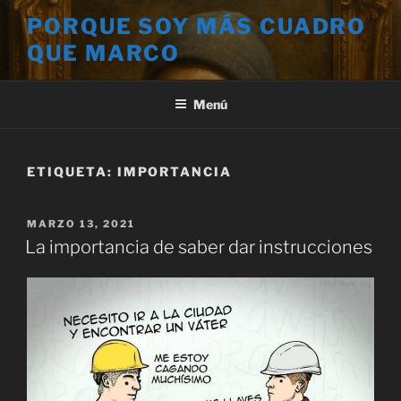
Saltar
PORQUE SOY MÁS CUADRO
al
QUE MARCO
contenido
Menú
ETIQUETA:
IMPORTANCIA
PUBLICADO
MARZO 13, 2021
EL
La importancia de saber dar instrucciones