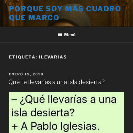
Saltar
PORQUE SOY MÁS CUADRO
al
QUE MARCO
contenido
Menú
ETIQUETA:
ILEVARIAS
PUBLICADO
ENERO 15, 2019
EL
Qué te llevarías a una isla desierta?