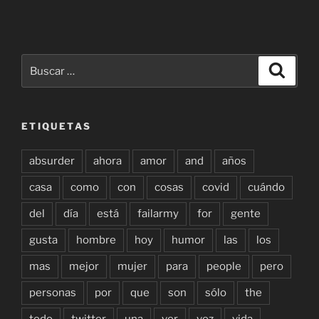
Buscar
Buscar
por:
ETIQUETAS
absurder
ahora
amor
and
años
casa
como
con
cosas
covid
cuándo
del
día
está
failarmy
for
gente
gusta
hombre
hoy
humor
las
los
mas
mejor
mujer
para
people
pero
personas
por
que
son
sólo
the
todo
twitter
una
ver
vez
vida