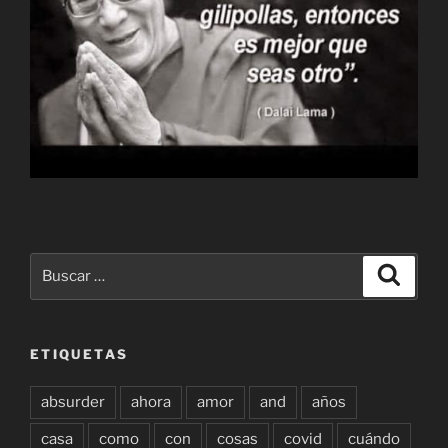
Buscar
Buscar
por:
ETIQUETAS
absurder
ahora
amor
and
años
casa
como
con
cosas
covid
cuándo