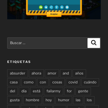
Buscar
Buscar
por:
ETIQUETAS
absurder
ahora
amor
and
años
casa
como
con
cosas
covid
cuándo
del
día
está
failarmy
for
gente
gusta
hombre
hoy
humor
las
los