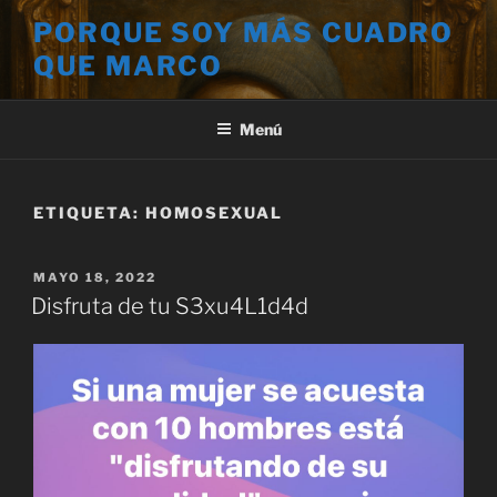
Saltar
PORQUE SOY MÁS CUADRO
al
QUE MARCO
contenido
Menú
ETIQUETA:
HOMOSEXUAL
PUBLICADO
MAYO 18, 2022
EL
Disfruta de tu S3xu4L1d4d