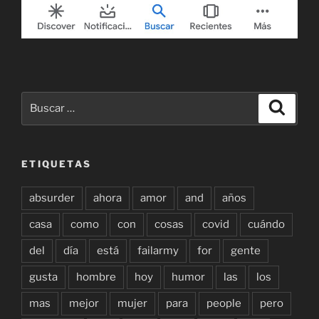
Buscar
Buscar
por:
ETIQUETAS
absurder
ahora
amor
and
años
casa
como
con
cosas
covid
cuándo
del
día
está
failarmy
for
gente
gusta
hombre
hoy
humor
las
los
mas
mejor
mujer
para
people
pero