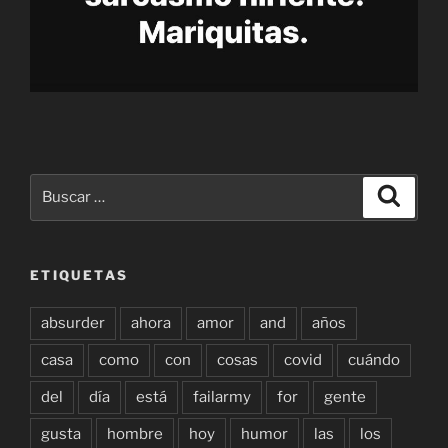
Buscar
Buscar
por:
ETIQUETAS
absurder
ahora
amor
and
años
casa
como
con
cosas
covid
cuándo
del
día
está
failarmy
for
gente
gusta
hombre
hoy
humor
las
los