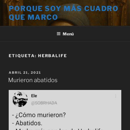
Saltar
PORQUE SOY MÁS CUADRO
al
QUE MARCO
contenido
Menú
ETIQUETA:
HERBALIFE
PUBLICADO
ABRIL 21, 2021
EL
Murieron abatidos