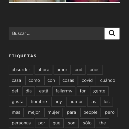
Buscar
Buscar
por:
ETIQUETAS
absurder
ahora
amor
and
años
casa
como
con
cosas
covid
cuándo
del
día
está
failarmy
for
gente
gusta
hombre
hoy
humor
las
los
mas
mejor
mujer
para
people
pero
personas
por
que
son
sólo
the