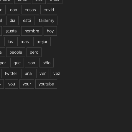
o
con
cosas
covid
el
día
está
failarmy
gusta
hombre
hoy
los
mas
mejor
a
people
pero
por
que
son
sólo
twitter
una
ver
vez
o
you
your
youtube