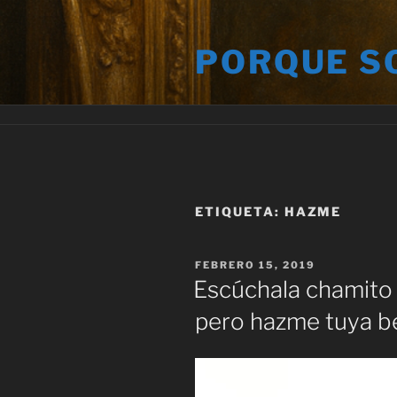
Saltar
al
PORQUE S
contenido
ETIQUETA:
HAZME
PUBLICADO
FEBRERO 15, 2019
EL
Escúchala chamito 
pero hazme tuya b