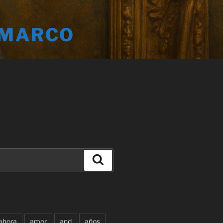
 MARCO
Buscar
ahora
amor
and
años