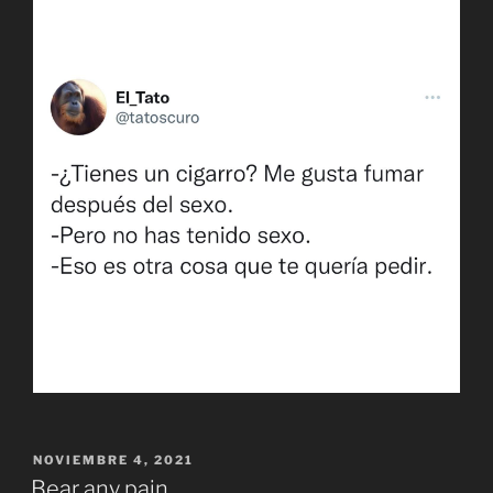
PUBLICADO
NOVIEMBRE 4, 2021
EL
Bear any pain