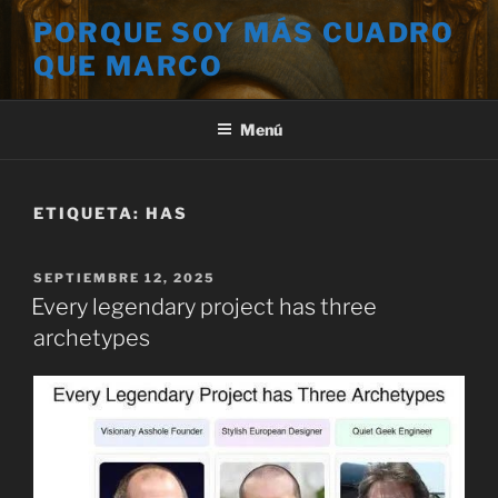
Saltar
PORQUE SOY MÁS CUADRO
al
QUE MARCO
contenido
Menú
ETIQUETA:
HAS
PUBLICADO
SEPTIEMBRE 12, 2025
EL
Every legendary project has three
archetypes