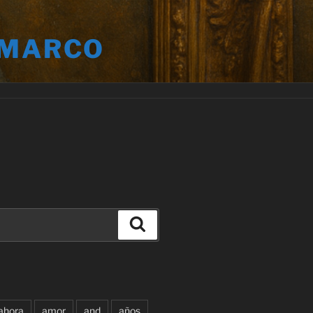
 MARCO
Buscar
ahora
amor
and
años