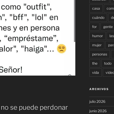
casa
com
cuándo
d
for
gente
humor
las
mujer
par
personas
the
todo
vida
vide
ARCHIVOS
julio 2026
o no se puede perdonar
junio 2026