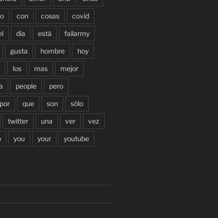
o
con
cosas
covid
el
día
está
failarmy
gusta
hombre
hoy
los
mas
mejor
a
people
pero
por
que
son
sólo
twitter
una
ver
vez
o
you
your
youtube