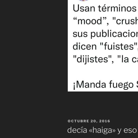
PUBLICADO
OCTUBRE 20, 2016
EL
decía «haiga» y es