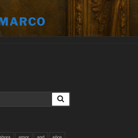
 MARCO
Buscar
ahora
amor
and
años