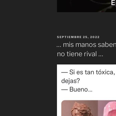
PUBLICADO
SEPTIEMBRE 25, 2022
EL
… mis manos saben 
no tiene rival …