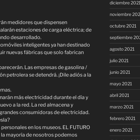
diciembre 202
noviembre 20
ndrán medidores que dispensen
octubre 2021
alarán estaciones de carga eléctrica; de
ndo desarrollado.
septiembre 20
omóviles inteligentes ya han destinado
agosto 2021
ir nuevas fábricas que solo fabrican
julio 2021
parecerán. Las empresas de gasolina /
junio 2021
n petrolera se detendrá. ¡Dile adiós a la
mayo 2021
emas.
abril 2021
arán más electricidad durante el día y
uevo a la red. La red almacena y
marzo 2021
n grandes consumidoras de electricidad.
febrero 2021
esla?
s personales en los museos. EL FUTURO
enero 2021
e la mayoría de nosotros podemos