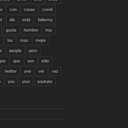
o
con
cosas
covid
el
día
está
failarmy
gusta
hombre
hoy
los
mas
mejor
a
people
pero
por
que
son
sólo
twitter
una
ver
vez
o
you
your
youtube