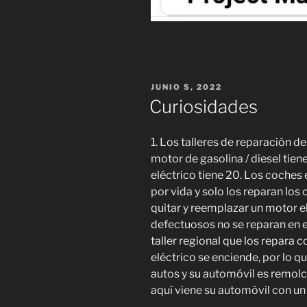
PUBLICADO
JUNIO 5, 2022
EL
Curiosidades
1. Los talleres de reparación 
motor de gasolina / diesel tie
eléctrico tiene 20. Los coches
por vida y solo los reparan lo
quitar y reemplazar un motor el
defectuosos no se reparan en e
taller regional que los repara c
eléctrico se enciende, por lo 
autos y su automóvil es remol
aquí viene su automóvil con un