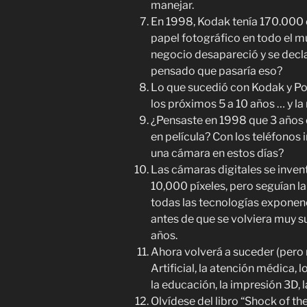
manejar.
En 1998, Kodak tenía 170.000 
papel fotográfico en todo el 
negocio desapareció y se decla
pensado que pasaría eso?
Lo que sucedió con Kodak y Pol
los próximos 5 a 10 años … y la
¿Pensaste en 1998 que 3 años 
en película? Con los teléfonos 
una cámara en estos días?
Las cámaras digitales se inven
10,000 píxeles, pero seguían l
todas las tecnologías exponenc
antes de que se volviera muy 
años.
Ahora volverá a suceder (pero 
Artificial, la atención médica,
la educación, la impresión 3D, l
Olvídese del libro “Shock of th