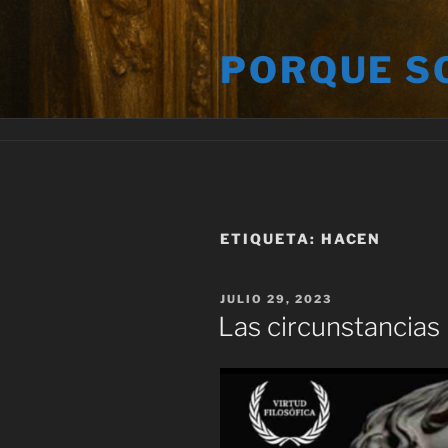
Saltar
al
PORQUE S
contenido
ETIQUETA:
HACEN
PUBLICADO
JULIO 29, 2023
EL
Las circunstancias