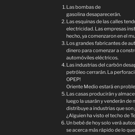
Las bombas de
gasolina desaparecerán.
Las esquinas de las calles te
electricidad. Las empresas inst
hecho, ya comenzaron en el mu
Los grandes fabricantes de aut
dinero para comenzar a constru
automóviles eléctricos.
Las industrias del carbón desa
petróleo cerrarán. La perforació
OPEP!
Oriente Medio estará en probl
Las casas producirán y almacen
luego la usarán y venderán de n
distribuye a industrias que so
¿Alguien ha visto el techo de T
Un bebé de hoy solo verá auto
se acerca más rápido de lo qu