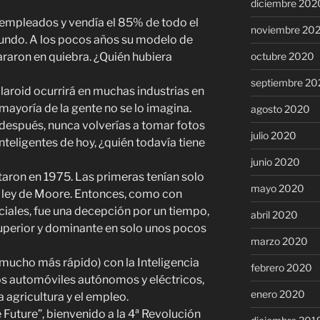
diciembre 202
empleados y vendía el 85% de todo el
noviembre 20
mundo. A los pocos años su modelo de
octubre 2020
raron en quiebra. ¿Quién hubiera
septiembre 20
aroid ocurrirá en muchas industrias en
 mayoría de la gente no se lo imagina.
agosto 2020
después, nunca volverías a tomar fotos
julio 2020
inteligentes de hoy, ¿quién todavía tiene
junio 2020
taron en 1975. Las primeras tenían solo
mayo 2020
a ley de Moore. Entonces, como con
iales, fue una decepción por un tiempo,
abril 2020
superior y dominante en solo unos pocos
marzo 2020
mucho más rápido) con la Inteligencia
febrero 2020
 los automóviles autónomos y eléctricos,
enero 2020
a agricultura y el empleo.
e Future”, bienvenido a la 4ª Revolución