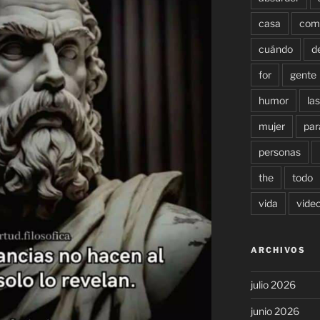
casa
com
cuándo
d
for
gente
humor
las
mujer
par
personas
the
todo
vida
vide
ARCHIVOS
julio 2026
junio 2026