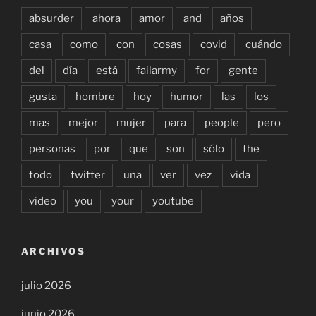
absurder
ahora
amor
and
años
casa
como
con
cosas
covid
cuándo
del
día
está
failarmy
for
gente
gusta
hombre
hoy
humor
las
los
mas
mejor
mujer
para
people
pero
personas
por
que
son
sólo
the
todo
twitter
una
ver
vez
vida
video
you
your
youtube
ARCHIVOS
julio 2026
junio 2026