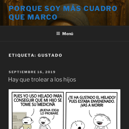
Saltar
PORQUE SOY MÁS CUADRO
al
QUE MARCO
contenido
Menú
ETIQUETA:
GUSTADO
PUBLICADO
SEPTIEMBRE 16, 2019
EL
Hay que trolear a los hijos