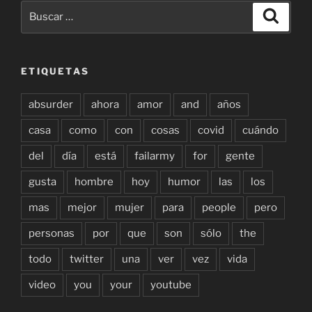
Buscar
Buscar
por:
ETIQUETAS
absurder
ahora
amor
and
años
casa
como
con
cosas
covid
cuándo
del
día
está
failarmy
for
gente
gusta
hombre
hoy
humor
las
los
mas
mejor
mujer
para
people
pero
personas
por
que
son
sólo
the
todo
twitter
una
ver
vez
vida
video
you
your
youtube