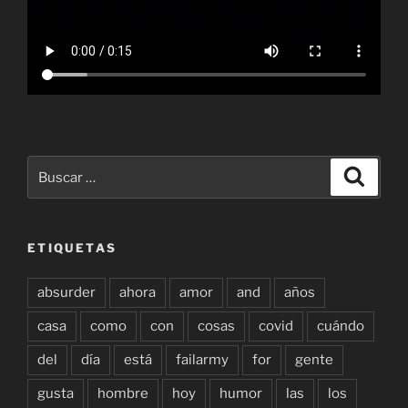
Buscar
Buscar
por:
ETIQUETAS
absurder
ahora
amor
and
años
casa
como
con
cosas
covid
cuándo
del
día
está
failarmy
for
gente
gusta
hombre
hoy
humor
las
los