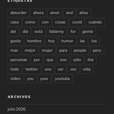
ETIQUETAS
absurder
ahora
amor
and
años
casa
como
con
cosas
covid
cuándo
del
día
está
failarmy
for
gente
gusta
hombre
hoy
humor
las
los
mas
mejor
mujer
para
people
pero
personas
por
que
son
sólo
the
todo
twitter
una
ver
vez
vida
video
you
your
youtube
ARCHIVOS
julio 2026