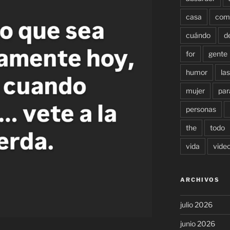
casa
com
cuándo
d
for
gente
humor
las
mujer
par
personas
the
todo
vida
vide
ARCHIVOS
julio 2026
junio 2026