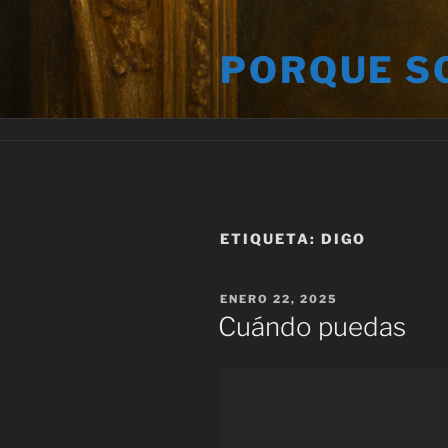
Saltar
al
PORQUE S
contenido
ETIQUETA:
DIGO
PUBLICADO
ENERO 22, 2025
EL
Cuándo puedas