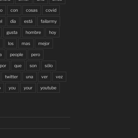
o
con
cosas
covid
el
día
está
failarmy
gusta
hombre
hoy
los
mas
mejor
a
people
pero
por
que
son
sólo
twitter
una
ver
vez
o
you
your
youtube