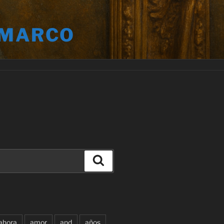
 MARCO
Buscar
ahora
amor
and
años