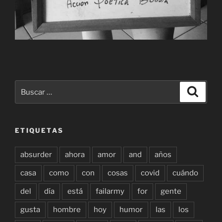
Buscar
Buscar
por:
ETIQUETAS
absurder
ahora
amor
and
años
casa
como
con
cosas
covid
cuándo
del
día
está
failarmy
for
gente
gusta
hombre
hoy
humor
las
los