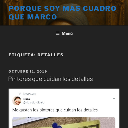
Saltar
PORQUE SOY MÁS CUADRO
al
QUE MARCO
contenido
Menú
ETIQUETA:
DETALLES
PUBLICADO
OCTUBRE 11, 2019
EL
Pintores que cuidan los detalles