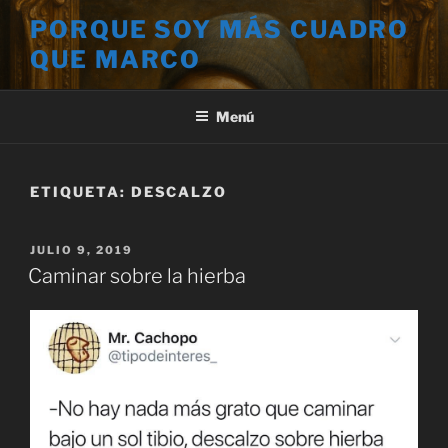
Saltar
PORQUE SOY MÁS CUADRO
al
QUE MARCO
contenido
Menú
ETIQUETA:
DESCALZO
PUBLICADO
JULIO 9, 2019
EL
Caminar sobre la hierba