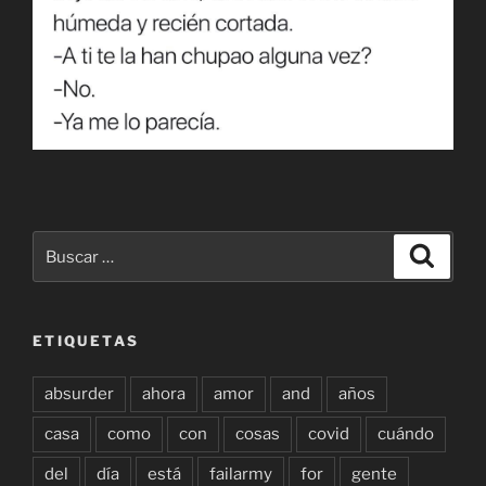
Buscar
Buscar
por:
ETIQUETAS
absurder
ahora
amor
and
años
casa
como
con
cosas
covid
cuándo
del
día
está
failarmy
for
gente