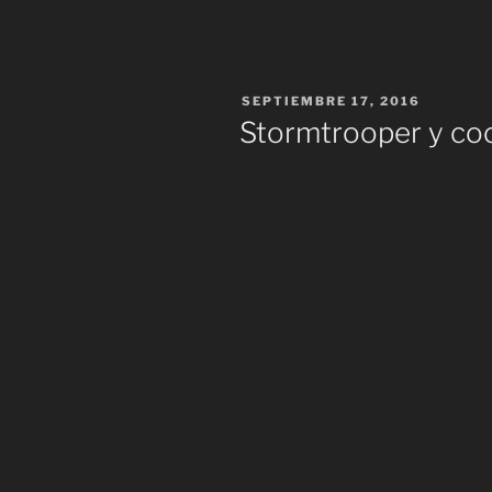
PUBLICADO
SEPTIEMBRE 17, 2016
EL
Stormtrooper y coci