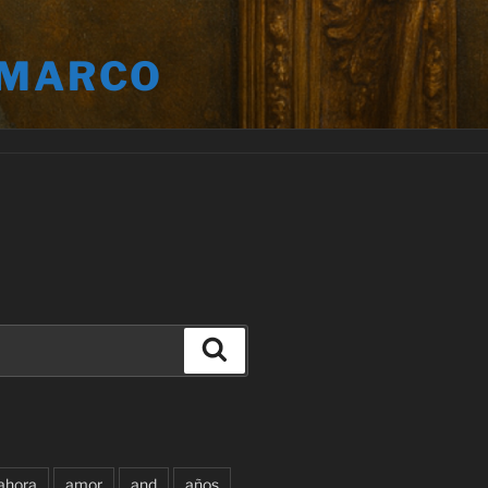
 MARCO
Buscar
ahora
amor
and
años