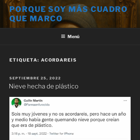
Saltar
PORQUE SOY MÁS CUADRO
al
QUE MARCO
contenido
Menú
ETIQUETA:
ACORDAREIS
PUBLICADO
SEPTIEMBRE 25, 2022
EL
Nieve hecha de plástico