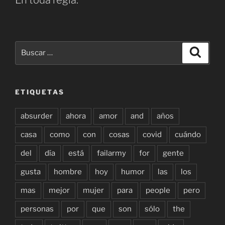
En toda regla.
Buscar
Buscar
por:
ETIQUETAS
absurder
ahora
amor
and
años
casa
como
con
cosas
covid
cuándo
del
día
está
failarmy
for
gente
gusta
hombre
hoy
humor
las
los
mas
mejor
mujer
para
people
pero
personas
por
que
son
sólo
the