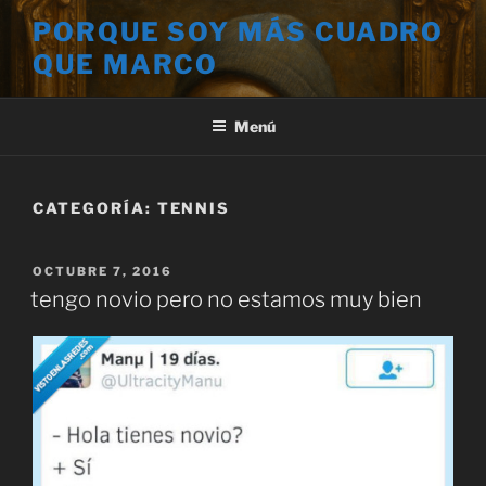
Saltar
PORQUE SOY MÁS CUADRO
al
QUE MARCO
contenido
Menú
CATEGORÍA:
TENNIS
PUBLICADO
OCTUBRE 7, 2016
EL
tengo novio pero no estamos muy bien